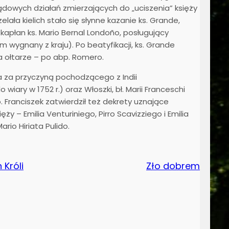
owych działań zmierzających do „uciszenia” księży
ała kielich stało się słynne kazanie ks. Grande,
 kapłan ks. Mario Bernal Londoño, posługujący
m wygnany z kraju). Po beatyfikacji, ks. Grande
 ołtarze – po abp. Romero.
a za przyczyną pochodzącego z Indii
iary w 1752 r.) oraz Włoszki, bł. Marii Franceschi
. Franciszek zatwierdził też dekrety uznające
y – Emilia Venturiniego, Pirro Scavizziego i Emilia
rio Hiriata Pulido.
 Króli
Zło dobrem