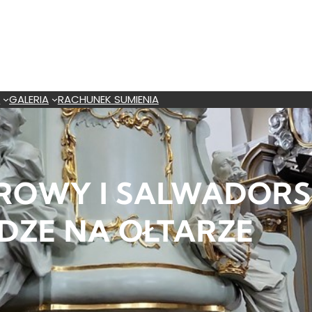
A
GALERIA
RACHUNEK SUMIENIA
ROWY I SALWADORS
DZE NA OŁTARZE