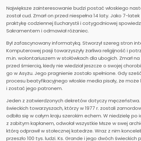
Największe zainteresowanie budzi postać włoskiego nasto
został cud. Zmarł on przed niespełna 14 laty. Jako 7-late
praktykę codziennej Eucharystii i cotygodniowej spowiedzi
Sakramentem i odmawiał różaniec.
Był zafascynowany informatyką. Stworzył szereg stron in
Komputerowej pasji towarzyszyły żarliwa religijność i pot
m.in. wolontariuszem w stołówkach dla ubogich. Zmarł na 
przed śmiercią, kiedy nie wiedział jeszcze o swojej choro
go w Asyżu. Jego pragnienie zostało spełnione. Gdy sześć
procesu beatyfikacyjnego włoskie media pisały, że może
i zostać jego patronem.
Jeden z zatwierdzonych dekretów dotyczy męczeństwa. Mow
świeckich towarzyszach, którzy w 1977 r. zostali zamordow
odbiła się w całym kraju szerokim echem. W niedzielę po i
z zabitym kapłanem, odwołał wszystkie Msze w swej archid
którą odprawił w stołecznej katedrze. Wraz z nim konceleb
przeszło 100 tys. ludzi. Ks. Grande i jego dwóch świeckich