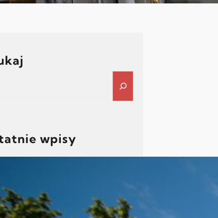
ukaj
ch
tatnie wpisy
Porządek poświęcenia pól
2026