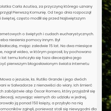
latka Carla Acutisa, za przyczyną którego uznany
k przyjął Pierwszą Komunię. Od tego dnia rozpoczął
 świętej, często modlił się przed Najświętszym
ternetowych o świętych i cudach eucharystycznych.
rzeba niesienia pomocy innym. Był
białaczkę, mając zaledwie 15 lat. Na dwa miesiące
bie, nagrał wideo, w którym poprosił, by pochowano
 lat temu kończyła się faza diecezjalna jego
 być pierwszym błogosławionym świata internetu
a o jezuicie, ks. Rutilio Grande i jego dwóch
ani w Salwadorze z nienawiści do wiary. Ich śmierć
ch zabójstwie abp Óscar Romero, który przyjaźnił się
iecezji, wzywając wiernych do udziału w jednej,
rowało ją ponad 150 księży, a przybyło na nią
 pomocników zginęli, ponieważ stali się niewygodni dla