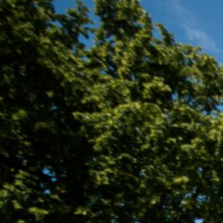
2 maja sobota 10.00 Wojtkowice
Glinna 4 maja poniedziałek 10.00
Przybyszyn i Kostuszyn 5 maja
wtorek 10.00 Wojtkowice Stare 6
maja środa 9.00 Ciechanowczyk
10.00 Kosiorki 8 maja piątek 10.00
Zadobrze 9 maja sobota 9.00
Antonin 12.00 Tworkowice 12 maja
wtorek 9.00 Poniaty 10.00 Malec 16
maja sobota 9.00 Bujenka Views:
166