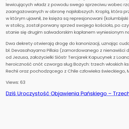
lewicujących władz z powodu swego sprzeciwu wobec rząd
zaangażowanych w obronę najsłabszych. Kroplą, która przel
w którym ujawnił, że księża są represjonowani (kolumbijski
w stolicy, został porwany sprzed swojego kościoła, po czy
stanie się drugim salwadorskim kapłanem wyniesionym na
Dwa dekrety otwierają drogę do kanonizacji, uznając cud
bł. Devasahayama Pillaia (zamordowanego z nienawiści do w
od Jezusa, założycielki Sióstr Tercjarek Kapucynek z Loano
heroiczność cnót czworga sług Bożych: trzech włoskich księż
Rechii oraz pochodzącego z Chile człowieka świeckiego, Ma
Views: 63
Dziś Uroczystość Objawienia Pańskiego – Trzech