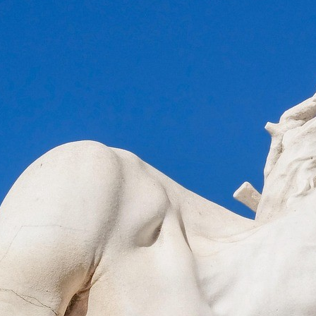
8.00 – 9.00 Ciemna Jutrznia:
modlitwa brewiarzowa. 9.00 –
10.00 Mieszkańcy Antonina, Bujenki
z koloniami i Zadobrza 10.00 – 11.00
Mieszkańcy Malca, Przybyszyna,
Kostuszyna, Poniat, Gaju 11.00 –
12.00 Mieszkańcy Kosiork,
Ciechanowczyka, Dąbczyna 12.00
– 13.00 Mieszkańcy Tworkowic,
Wojtkowic Glinnej, Dadów
i Starych 13.00 – 14.00 Dzieci
i Młodzież, Młodzież
przygotowująca się do przyjęcia
Sakramentu Bierzmowania 14.00 –
15.00 Mieszkańcy…