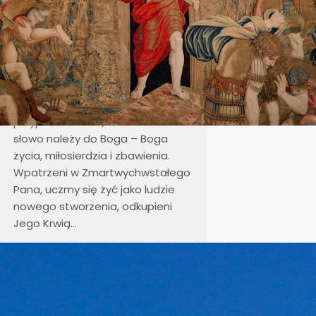
który przeszedł przez śmierć
do życia, niech umacnia naszą
wiarę, odnawia nadzieję i rozpala
miłość, abyśmy każdego dnia
dawali świadectwo Jego
obecności w świecie.
Niech tajemnica pustego grobu
przypomina nam, że ostatnie
słowo należy do Boga – Boga
życia, miłosierdzia i zbawienia.
Wpatrzeni w Zmartwychwstałego
Pana, uczmy się żyć jako ludzie
nowego stworzenia, odkupieni
Jego Krwią…
Adoracja Najświętszego
Sakramentu w Wielki Piątek