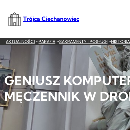
Przejdź
do
treści
Trójca Ciechanowiec
AKTUALNOŚCI
PARAFIA
SAKRAMENTY I POSŁUGI
HISTORI
GENIUSZ KOMPUTE
MĘCZENNIK W DRO