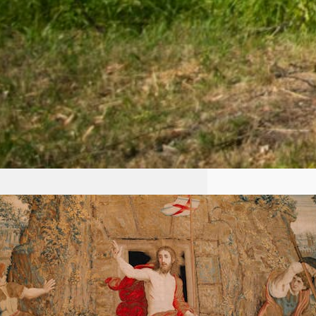
Życzenia Wielkanocne 2026
Niech światło Zmartwychwstania
Pańskiego rozprasza wszelki mrok
naszych serc i umysłów. Chrystus,