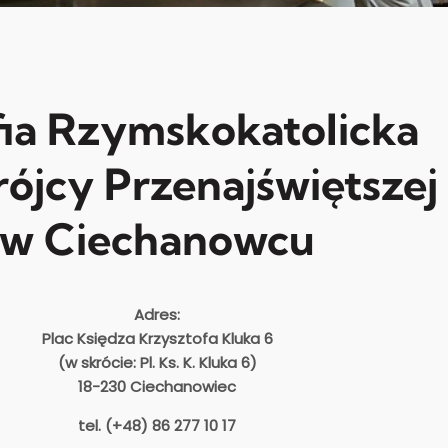
fia Rzymskokatolicka
rójcy Przenajświętszej
w Ciechanowcu
Adres:
Plac Księdza Krzysztofa Kluka 6
(w skrócie: Pl. Ks. K. Kluka 6)
18-230 Ciechanowiec
tel. (+48) 86 277 10 17