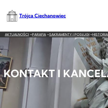
Przejdź
do
treści
Trójca Ciechanowiec
AKTUALNOŚCI
PARAFIA
SAKRAMENTY I POSŁUGI
HISTORI
KONTAKT I KANCEL