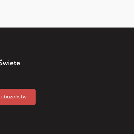
Święte
nabożeństw