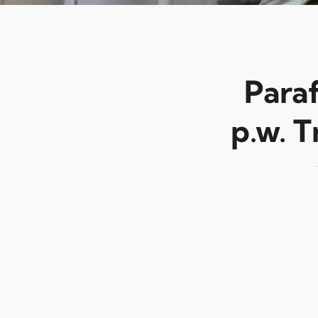
Para
p.w. T