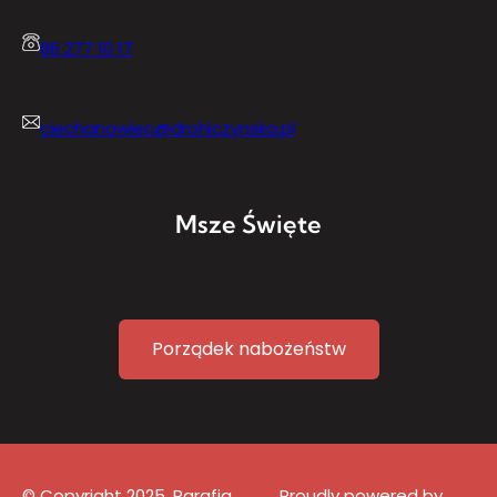
86 277 10 17
ciechanowiec@drohiczynska.pl
Msze Święte
Porządek nabożeństw
© Copyright 2025. Parafia
Proudly powered by