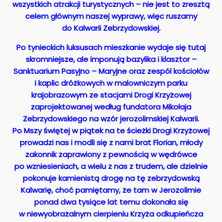
wszystkich atrakcji turystycznych – nie jest to zresztą
celem głównym naszej wyprawy, więc ruszamy
do Kalwarii Zebrzydowskiej.
Po tynieckich luksusach mieszkanie wydaje się tutaj
skromniejsze, ale imponują bazylika i klasztor –
Sanktuarium Pasyjno – Maryjne oraz zespól kościołów
i kaplic dróżkowych w malowniczym parku
krajobrazowym ze stacjami Drogi Krzyżowej
zaprojektowanej według fundatora Mikołaja
Zebrzydowskiego na wzór jerozolimskiej Kalwarii.
Po Mszy świętej w piątek na te ścieżki Drogi Krzyżowej
prowadzi nas i modli się z nami brat Florian, młody
zakonnik zaprawiony z pewnością w wędrówce
po wzniesieniach, a wielu z nas z trudem, ale dzielnie
pokonuje kamienistą drogę na tę zebrzydowską
Kalwarię, choć pamiętamy, że tam w Jerozolimie
ponad dwa tysiące lat temu dokonała się
w niewyobrażalnym cierpieniu Krzyża odkupieńcza