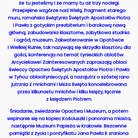
że tu jesteśmy i że mamy tu aż trzy noclegi.
Przepiękne wzgórze nad Wisłą, fragment starego
muru, romańska świątynia Świętych Apostołów Piotra
i Pawła z gotyckim prezbiterium i barokową nawą
główną, zabudowania klasztorne, zabytkowa studnia
i ogród, muzeum. Zakwaterowanie w Opatówce
i Wielkiej Ruinie, tak nazywają się skrzydła klasztoru dla
gości, konferencja na temat tynieckich oblatów.
Arcyciekawe! Zainteresowanych zapraszają oblaci
świeccy Opactwa Świętych Apostołów Piotra i Pawła
w Tyńcu: oblacitynieccy.pl, a nazajutrz o szóstej rano
jutrznia z mnichami i Msza święta koncelebrowana
przez kilkunastu mnichów i kilku księży, łącznie
z księdzem Piotrem.
Śniadanie, zwiedzanie Opactwa i Muzeum, a potem
wspinanie się na kopiec Kościuszki i panorama miasta,
następnie Muzeum Papieża w Krakowie. Bezcenne
pamiątki z życia i pontyfikatu Jana Pawła II: zraniona