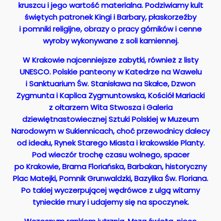
kruszcu i jego wartość materialna. Podziwiamy kult
świętych patronek Kingi i Barbary, płaskorzeźby
i pomniki religijne, obrazy o pracy górników i cenne
wyroby wykonywane z soli kamiennej.
W Krakowie najcenniejsze zabytki, również z listy
UNESCO. Polskie panteony w Katedrze na Wawelu
i Sanktuarium Św. Stanisława na Skałce, Dzwon
Zygmunta i Kaplica Zygmuntowska, Kościół Mariacki
z ołtarzem Wita Stwosza i Galeria
dziewiętnastowiecznej Sztuki Polskiej w Muzeum
Narodowym w Sukiennicach, choć przewodnicy dalecy
od ideału, Rynek Starego Miasta i krakowskie Planty.
Pod wieczór trochę czasu wolnego, spacer
po Krakowie, Brama Floriańska, Barbakan, historyczny
Plac Matejki, Pomnik Grunwaldzki, Bazylika Św. Floriana.
Po takiej wyczerpującej wędrówce z ulgą witamy
tynieckie mury i udajemy się na spoczynek.