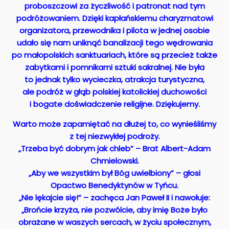
proboszczowi za życzliwość i patronat nad tym
podróżowaniem. Dzięki kapłańskiemu charyzmatowi
organizatora, przewodnika i pilota w jednej osobie
udało się nam uniknąć banalizacji tego wędrowania
po małopolskich sanktuariach, które są przecież także
zabytkami i pomnikami sztuki sakralnej. Nie była
to jednak tylko wycieczka, atrakcja turystyczna,
ale podróż w głąb polskiej katolickiej duchowości
i bogate doświadczenie religijne. Dziękujemy.
Warto może zapamiętać na dłużej to, co wynieśliśmy
z tej niezwykłej podroży.
„Trzeba być dobrym jak chleb” – Brat Albert-Adam
Chmielowski.
„Aby we wszystkim był Bóg uwielbiony” – głosi
Opactwo Benedyktynów w Tyńcu.
„Nie lękajcie się!” – zachęca Jan Paweł II i nawołuje:
„Brońcie krzyża, nie pozwólcie, aby imię Boże było
obrażane w waszych sercach, w życiu społecznym,