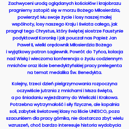
Zachwyceni urodą oglądanych kościołów i krajobrazu
pragniemy zatopić się w morzu Bożego Miłosierdzia,
powierzyć Mu swoje życie i losy naszej małej
wspólnoty, losy naszego Kraju i świata całego, jak
pragnął tego Chrystus, który świętej siostrze Faustynie
podyktował Koronkę i jak pouczał nas Papież Jan
Paweł II, wielki orędownik Miłosierdzia Bożego
i wyjątkowy patron Łagiewnik. Powrót do Tyńca, kolacja
nad Wisłą i wieczorna konferencja o życiu codziennym
mnichów oraz iście benedyktyńskiej pracy prelegenta
na temat medalika Św. Benedykta.
Kolejny, trzeci dzień pielgrzymowania rozpoczyna
oczywiście jutrznia z mnichami i Msza święta,
a po śniadaniu wyjeżdżamy do Wieliczki i Krakowa.
Potrzebna wytrzymałość i siły fizyczne, ale kopalnia
soli, zabytek światowej klasy na liście UNESCO, poza
szacunkiem dla pracy górnika, nie dostarcza zbyt wielu
wzruszeń, choć bardzo interesuje historia wydobycia