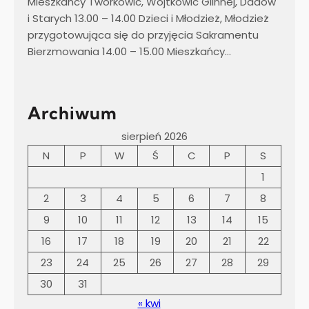
Mieszkańcy Tworkowic, Wojtkowic Glinnej, Dadów
i Starych 13.00 – 14.00 Dzieci i Młodzież, Młodzież
przygotowująca się do przyjęcia Sakramentu
Bierzmowania 14.00 – 15.00 Mieszkańcy…
Archiwum
sierpień 2026
N
P
W
Ś
C
P
S
1
2
3
4
5
6
7
8
9
10
11
12
13
14
15
16
17
18
19
20
21
22
23
24
25
26
27
28
29
30
31
« kwi