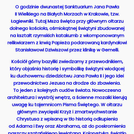
O godzinie dwunastej Sanktuarium Jana Pawła
II Wielkiego na Białych Morzach w Krakowie, tzw.
Łagiewniki. Tutaj Msza święta przy głównym ołtarzu
dolnego kościoła, ośmiokątnej świątyni zbudowanej
na kształt rzymskich katakumb z wkomponowanym
relikwiarzem z krwią Papieża podarowaną kardynałowi
Stanisławowi Dziwiszowi przez klinikę w Gemelli.
Kościół górny bazyliki zwiedzamy z przewodnikiem,
który objaśnia historię i symbolikę świątyni wiodącej
ku duchowemu dziedzictwu Jana Pawła II i jego idei
przewodnictwa Jezusa na drodze do zbawienia.
To jeden z kolejnych cudów świata. Nowoczesna
architektura i wystrój wnętrz, a ścienne mozaiki kierują
uwagę ku tajemnicom Pisma Świętego. W ołtarzu
głównym zwycięski Krzyż i zmartwychwstanie
Chrystusa z wpisaną w tło historią odkupienia
od Adama i Ewy oraz Abrahama, aż do poskromienia
paszczy szatańskiego lewiatana. Kolorystyka, światło