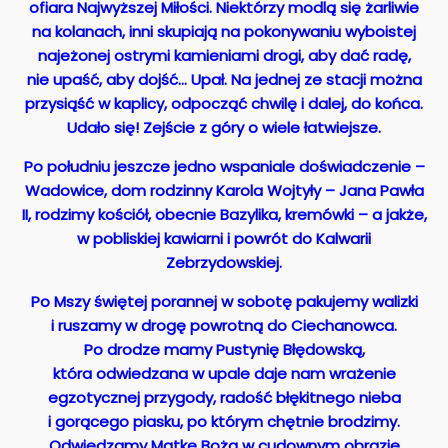
ofiara Najwyższej Miłości. Niektórzy modlą się żarliwie
na kolanach, inni skupiają na pokonywaniu wyboistej
najeżonej ostrymi kamieniami drogi, aby dać radę,
nie upaść, aby dojść… Upał. Na jednej ze stacji można
przysiąść w kaplicy, odpocząć chwilę i dalej, do końca.
Udało się! Zejście z góry o wiele łatwiejsze.
Po południu jeszcze jedno wspaniale doświadczenie –
Wadowice, dom rodzinny Karola Wojtyły – Jana Pawła
II, rodzimy kościół, obecnie Bazylika, kremówki – a jakże,
w pobliskiej kawiarni i powrót do Kalwarii
Zebrzydowskiej.
Po Mszy świętej porannej w sobotę pakujemy walizki
i ruszamy w drogę powrotną do Ciechanowca.
Po drodze mamy Pustynię Błędowską,
która odwiedzana w upale daje nam wrażenie
egzotycznej przygody, radość błękitnego nieba
i gorącego piasku, po którym chętnie brodzimy.
Odwiedzamy Matkę Bożą w cudownym obrazie