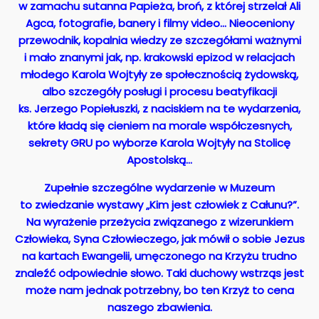
w zamachu sutanna Papieża, broń, z której strzelał Ali
Agca, fotografie, banery i filmy video… Nieoceniony
przewodnik, kopalnia wiedzy ze szczegółami ważnymi
i mało znanymi jak, np. krakowski epizod w relacjach
młodego Karola Wojtyły ze społecznością żydowską,
albo szczegóły posługi i procesu beatyfikacji
ks. Jerzego Popiełuszki, z naciskiem na te wydarzenia,
które kładą się cieniem na morale współczesnych,
sekrety GRU po wyborze Karola Wojtyły na Stolicę
Apostolską…
Zupełnie szczególne wydarzenie w Muzeum
to zwiedzanie wystawy „Kim jest człowiek z Całunu?”.
Na wyrażenie przeżycia związanego z wizerunkiem
Człowieka, Syna Człowieczego, jak mówił o sobie Jezus
na kartach Ewangelii, umęczonego na Krzyżu trudno
znaleźć odpowiednie słowo. Taki duchowy wstrząs jest
może nam jednak potrzebny, bo ten Krzyż to cena
naszego zbawienia.