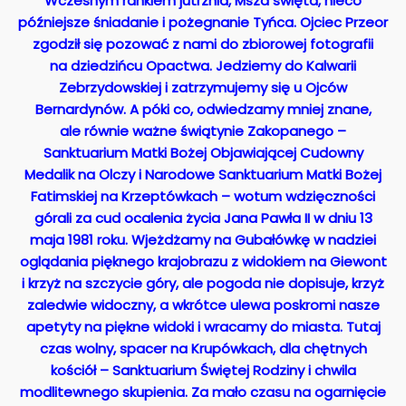
Wczesnym rankiem jutrznia, Msza święta, nieco
późniejsze śniadanie i pożegnanie Tyńca. Ojciec Przeor
zgodził się pozować z nami do zbiorowej fotografii
na dziedzińcu Opactwa. Jedziemy do Kalwarii
Zebrzydowskiej i zatrzymujemy się u Ojców
Bernardynów. A póki co, odwiedzamy mniej znane,
ale równie ważne świątynie Zakopanego –
Sanktuarium Matki Bożej Objawiającej Cudowny
Medalik na Olczy i Narodowe Sanktuarium Matki Bożej
Fatimskiej na Krzeptówkach – wotum wdzięczności
górali za cud ocalenia życia Jana Pawła II w dniu 13
maja 1981 roku. Wjeżdżamy na Gubałówkę w nadziei
oglądania pięknego krajobrazu z widokiem na Giewont
i krzyż na szczycie góry, ale pogoda nie dopisuje, krzyż
zaledwie widoczny, a wkrótce ulewa poskromi nasze
apetyty na piękne widoki i wracamy do miasta. Tutaj
czas wolny, spacer na Krupówkach, dla chętnych
kościół – Sanktuarium Świętej Rodziny i chwila
modlitewnego skupienia. Za mało czasu na ogarnięcie