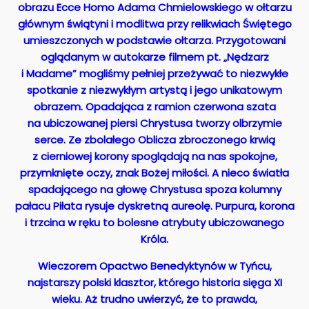
obrazu Ecce Homo Adama Chmielowskiego w ołtarzu
głównym świątyni i modlitwa przy relikwiach Świętego
umieszczonych w podstawie ołtarza. Przygotowani
oglądanym w autokarze filmem pt. „Nędzarz
i Madame” mogliśmy pełniej przeżywać to niezwykłe
spotkanie z niezwykłym artystą i jego unikatowym
obrazem. Opadająca z ramion czerwona szata
na ubiczowanej piersi Chrystusa tworzy olbrzymie
serce. Ze zbolałego Oblicza zbroczonego krwią
z cierniowej korony spoglądają na nas spokojne,
przymknięte oczy, znak Bożej miłości. A nieco światła
spadającego na głowę Chrystusa spoza kolumny
pałacu Piłata rysuje dyskretną aureolę. Purpura, korona
i trzcina w ręku to bolesne atrybuty ubiczowanego
Króla.
Wieczorem Opactwo Benedyktynów w Tyńcu,
najstarszy polski klasztor, którego historia sięga XI
wieku. Aż trudno uwierzyć, że to prawda,