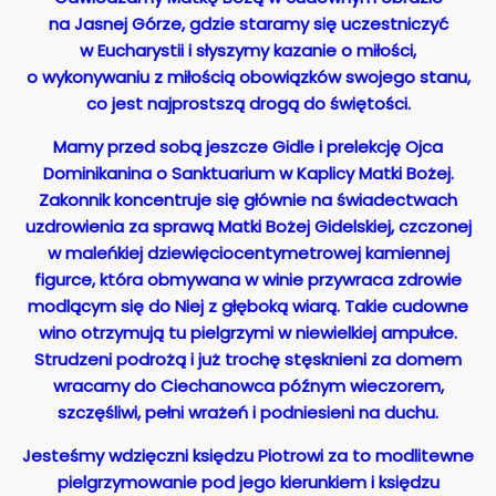
na Jasnej Górze, gdzie staramy się uczestniczyć
w Eucharystii i słyszymy kazanie o miłości,
o wykonywaniu z miłością obowiązków swojego stanu,
co jest najprostszą drogą do świętości.
Mamy przed sobą jeszcze Gidle i prelekcję Ojca
Dominikanina o Sanktuarium w Kaplicy Matki Bożej.
Zakonnik koncentruje się głównie na świadectwach
uzdrowienia za sprawą Matki Bożej Gidelskiej, czczonej
w maleńkiej dziewięciocentymetrowej kamiennej
figurce, która obmywana w winie przywraca zdrowie
modlącym się do Niej z głęboką wiarą. Takie cudowne
wino otrzymują tu pielgrzymi w niewielkiej ampułce.
Strudzeni podrożą i już trochę stęsknieni za domem
wracamy do Ciechanowca późnym wieczorem,
szczęśliwi, pełni wrażeń i podniesieni na duchu.
Jesteśmy wdzięczni księdzu Piotrowi za to modlitewne
pielgrzymowanie pod jego kierunkiem i księdzu