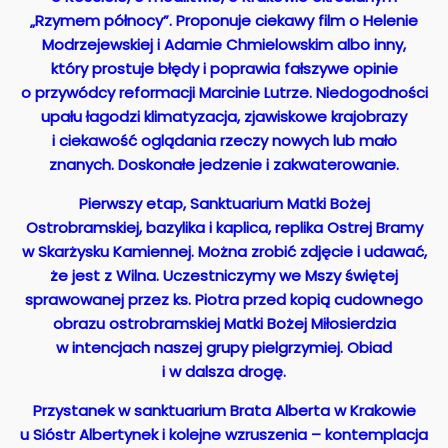
„Rzymem północy”. Proponuje ciekawy film o Helenie
Modrzejewskiej i Adamie Chmielowskim albo inny,
który prostuje błędy i poprawia fałszywe opinie
o przywódcy reformacji Marcinie Lutrze. Niedogodności
upału łagodzi klimatyzacja, zjawiskowe krajobrazy
i ciekawość oglądania rzeczy nowych lub mało
znanych. Doskonałe jedzenie i zakwaterowanie.
Pierwszy etap, Sanktuarium Matki Bożej
Ostrobramskiej, bazylika i kaplica, replika Ostrej Bramy
w Skarżysku Kamiennej. Można zrobić zdjęcie i udawać,
że jest z Wilna. Uczestniczymy we Mszy świętej
sprawowanej przez ks. Piotra przed kopią cudownego
obrazu ostrobramskiej Matki Bożej Miłosierdzia
w intencjach naszej grupy pielgrzymiej. Obiad
i w dalsza drogę.
Przystanek w sanktuarium Brata Alberta w Krakowie
u Sióstr Albertynek i kolejne wzruszenia – kontemplacja