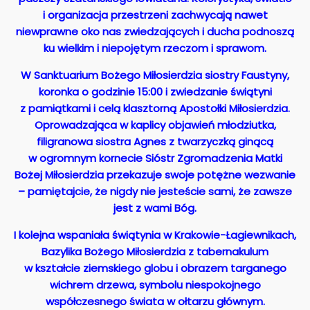
i organizacja przestrzeni zachwycają nawet
niewprawne oko nas zwiedzających i ducha podnoszą
ku wielkim i niepojętym rzeczom i sprawom.
W Sanktuarium Bożego Miłosierdzia siostry Faustyny,
koronka o godzinie 15:00 i zwiedzanie świątyni
z pamiątkami i celą klasztorną Apostołki Miłosierdzia.
Oprowadzająca w kaplicy objawień młodziutka,
filigranowa siostra Agnes z twarzyczką ginącą
w ogromnym kornecie Sióstr Zgromadzenia Matki
Bożej Miłosierdzia przekazuje swoje potężne wezwanie
– pamiętajcie, że nigdy nie jesteście sami, że zawsze
jest z wami Bóg.
I kolejna wspaniała świątynia w Krakowie-Łagiewnikach,
Bazylika Bożego Miłosierdzia z tabernakulum
w kształcie ziemskiego globu i obrazem targanego
wichrem drzewa, symbolu niespokojnego
współczesnego świata w ołtarzu głównym.