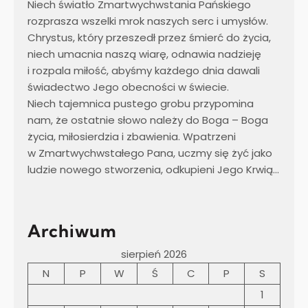
Niech światło Zmartwychwstania Pańskiego
rozprasza wszelki mrok naszych serc i umysłów.
Chrystus, który przeszedł przez śmierć do życia,
niech umacnia naszą wiarę, odnawia nadzieję
i rozpala miłość, abyśmy każdego dnia dawali
świadectwo Jego obecności w świecie.
Niech tajemnica pustego grobu przypomina
nam, że ostatnie słowo należy do Boga – Boga
życia, miłosierdzia i zbawienia. Wpatrzeni
w Zmartwychwstałego Pana, uczmy się żyć jako
ludzie nowego stworzenia, odkupieni Jego Krwią…
Archiwum
sierpień 2026
N
P
W
Ś
C
P
S
1