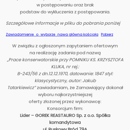
w postępowaniu oraz brak
podstaw do wykluczenia z postępowania.
Szczegółowe informacje w pliku do pobrania poniżej
Zawiadomienie_o_wyborze_nawa główna kościoła
Pobierz
W związku z ogłoszonym zapytaniem ofertowym
na realizację zadania pod nazwą
„Prace konserwatorskie przy POMNIKU KS. KRZYSZTOFA
KLUKA, nr rej.:
B-243/56 z dn.12.12.1970, datowanie: 1847 styl:
klasycystyczny, autor: Jakub
Tatarkiewicz”
zawiadamiam, że Zamawiający dokonał
wyboru najkorzystniejszej
oferty złożonej przez wykonawcę:
Konsorcjum firm:
Lider – GOREK REASTAURO Sp. z o.o. Spółka
komandytowa
ul. Ruskowy Bród 79A