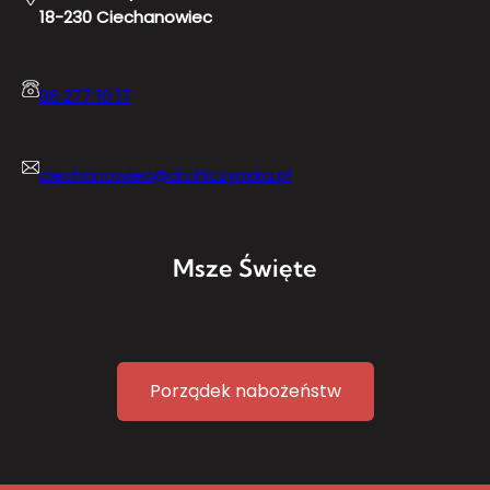
18-230 Ciechanowiec
86 277 10 17
ciechanowiec@drohiczynska.pl
Msze Święte
Porządek nabożeństw