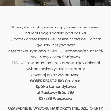
W związku z ogłoszonym zapytaniem ofertowym
na realizację zadania pod nazwą
„Prace konserwatorskie i restauratorskie – ołtarz
główny, absyda oraz
częściowa wymiana okien – Ciechanowiec, kościół
pw. Trójcy Przenajświętszej,
XVIII w.”
zawiadamiam, że Zamawiający dokonał
wyboru najkorzystniejszej oferty
złożonej przez wykonawcę:
GOREK REASTAURO Sp. z o.o.
Spółka komandytowa
ul. Ruskowy Bród 79A
03-289 Warszawa
UZASADNIENIE WYBORU NAJKORZYSTNIEJSZEJ OFERTY