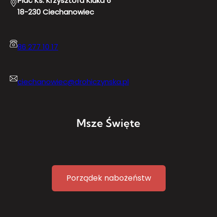
Plac Ks. Krzysztofa Kluka 6
18-230 Ciechanowiec
86 277 10 17
ciechanowiec@drohiczynska.pl
Msze Święte
Porządek nabożeństw