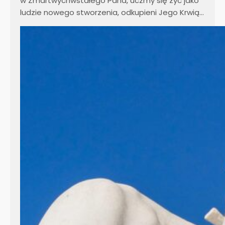
w Zmartwychwstałego Pana, uczmy się żyć jako
ludzie nowego stworzenia, odkupieni Jego Krwią…