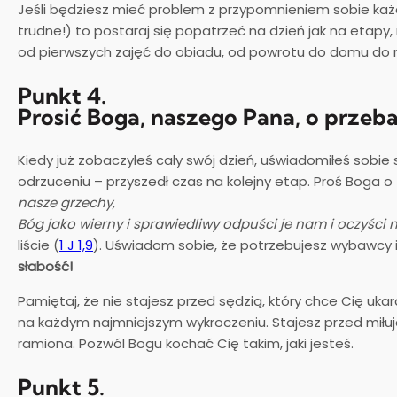
Jeśli będziesz mieć problem z przypomnieniem sobie każ
trudne!) to postaraj się popatrzeć na dzień jak na etapy, 
od pierwszych zajęć do obiadu, od powrotu do domu do r
Punkt 4.
Prosić Boga, naszego Pana, o przeba
Kiedy już zobaczyłeś cały swój dzień, uświadomiłeś sobie 
odrzuceniu – przyszedł czas na kolejny etap. Proś Boga o
nasze grzechy,
Bóg jako wierny i sprawiedliwy odpuści je nam i oczyści n
liście (
1 J 1,9
). Uświadom sobie, że potrzebujesz wybawcy i
słabość!
Pamiętaj, że nie stajesz przed sędzią, który chce Cię ukar
na każdym najmniejszym wykroczeniu. Stajesz przed miłu
ramiona. Pozwól Bogu kochać Cię takim, jaki jesteś.
Punkt 5.