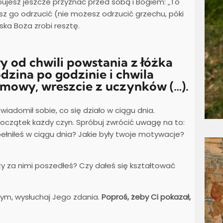
jesz jeszcze przyznać przed sobą i Bogiem: „To
sz go odrzucić (nie możesz odrzucić grzechu, póki
aska Boża zrobi resztę.
 od chwili powstania z łóżka
dzina po godzinie i chwila
z mowy, wreszcie z uczynków (…).
iadomił sobie, co się działo w ciągu dnia.
 początek każdy czyn. Spróbuj zwrócić uwagę na to:
 popełniłeś w ciągu dnia? Jakie były twoje motywacje?
zy za nimi poszedłeś? Czy dałeś się kształtować
tym, wysłuchaj Jego zdania.
Poproś, żeby Ci pokazał,