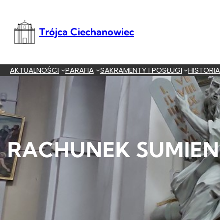
Przejdź
do
treści
Trójca Ciechanowiec
AKTUALNOŚCI
PARAFIA
SAKRAMENTY I POSŁUGI
HISTORI
RACHUNEK SUMIENI