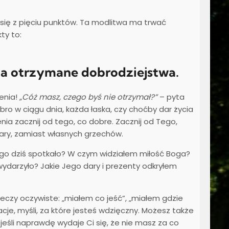
a się z pięciu punktów. Ta modlitwa ma trwać
ty to:
a otrzymane dobrodziejstwa.
enia!
„Cóż masz, czego byś nie otrzymał?”
– pyta
bro w ciągu dnia, każda łaska, czy choćby dar życia
ia zacznij od tego, co dobre. Zacznij od Tego,
dary, zamiast własnych grzechów.
ego dziś spotkało? W czym widziałem miłość Boga?
 wydarzyło? Jakie Jego dary i prezenty odkryłem
zeczy oczywiste: „miałem co jeść”, „miałem gdzie
acje, myśli, za które jesteś wdzięczny. Możesz także
jeśli naprawdę wydaje Ci się, że nie masz za co