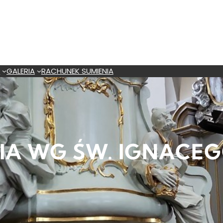
A
GALERIA
RACHUNEK SUMIENIA
A WG ŚW. IGNACEGO