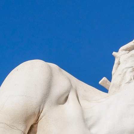
8.00 – 9.00 Ciemna Jutrznia:
modlitwa brewiarzowa. 9.00 –
10.00 Mieszkańcy Antonina, Bujenki
z koloniami i Zadobrza 10.00 – 11.00
Mieszkańcy Malca, Przybyszyna,
Kostuszyna, Poniat, Gaju 11.00 –
12.00 Mieszkańcy Kosiork,
Ciechanowczyka, Dąbczyna 12.00
– 13.00 Mieszkańcy Tworkowic,
Wojtkowic Glinnej, Dadów
i Starych 13.00 – 14.00 Dzieci
i Młodzież, Młodzież
przygotowująca się do przyjęcia
Sakramentu Bierzmowania 14.00 –
15.00 Mieszkańcy…