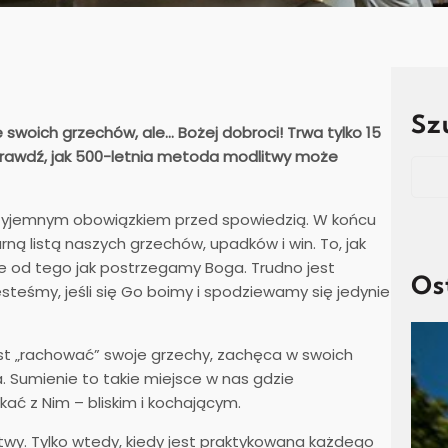
Sz
 swoich grzechów, ale… Bożej dobroci! Trwa tylko 15
Sprawdź, jak 500-letnia metoda modlitwy może
Sear
przyjemnym obowiązkiem przed spowiedzią. W końcu
ą listą naszych grzechów, upadków i win. To, jak
e od tego jak postrzegamy Boga. Trudno jest
Os
esteśmy, jeśli się Go boimy i spodziewamy się jedynie
iast „rachować” swoje grzechy, zachęca w swoich
 Sumienie to takie miejsce w nas gdzie
ć z Nim – bliskim i kochającym.
twy. Tylko wtedy, kiedy jest praktykowana każdego