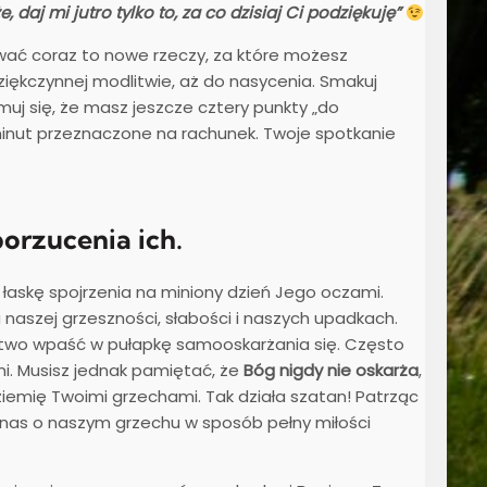
, daj mi jutro tylko to, za co dzisiaj Ci podziękuję”
ować coraz to nowe rzeczy, za które możesz
dziękczynnej modlitwie, aż do nasycenia. Smakuj
jmuj się, że masz jeszcze cztery punkty „do
minut przeznaczone na rachunek. Twoje spotkanie
porzucenia ich.
łaskę spojrzenia na miniony dzień Jego oczami.
naszej grzeszności, słabości i naszych upadkach.
atwo wpaść w pułapkę samooskarżania się. Często
i. Musisz jednak pamiętać, że
Bóg nigdy nie oskarża
,
ziemię Twoimi grzechami. Tak działa szatan! Patrząc
nas o naszym grzechu w sposób pełny miłości