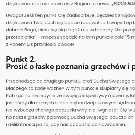
dziękować, możesz zawrzeć z Bogiem umowę:
„Panie Boże
Uwaga! Jeśli ten punkt Cię zaabsorbuje, będziesz znajd
dziękować i Twój duch się będzie radował to trwaj w tej 
dobroci Boga, ciesz się nią i bądź mu wdzięczny. Nie prze
przerobienia” – możesz spędzić na tym punkcie całe 15 
z Panem już przyniosło owoce!
Punkt 2.
Prosić o łaskę poznania grzechów i 
Przechodząc do drugiego punktu, proś Ducha Świętego o 
Dlaczego to takie ważne? W tym punkcie skupiamy się na 
Patrząc na nie jedynie ze swojej perspektywy możemy, ł
jesteśmy dla samych siebie najbardziej surowymi sędziam
nie wzbudza chorego poczucia winy, nie „wgniata” Cię w 
na nasze grzechy z pomocą Ducha Świętego, poucza on 
i delikatności po to, aby nas pobudzić do nawrócenia.