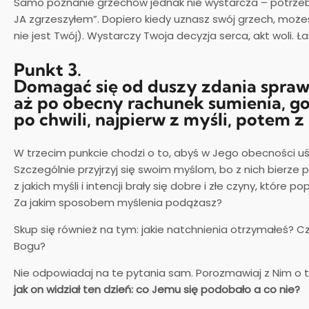
Samo poznanie grzechów jednak nie wystarcza – potrzebu
JA zgrzeszyłem”. Dopiero kiedy uznasz swój grzech, może
nie jest Twój). Wystarczy Twoja decyzja serca, akt woli. Ł
Punkt 3.
Domagać się od duszy zdania sprawy
aż po obecny rachunek sumienia, go
po chwili, najpierw z myśli, potem 
W trzecim punkcie chodzi o to, abyś w Jego obecności uśw
Szczególnie przyjrzyj się swoim myślom, bo z nich bierze
z jakich myśli i intencji brały się dobre i złe czyny, które
Za jakim sposobem myślenia podążasz?
Skup się również na tym: jakie natchnienia otrzymałeś? C
Bogu?
Nie odpowiadaj na te pytania sam. Porozmawiaj z Nim o 
jak on widział ten dzień: co Jemu się podobało a co nie?