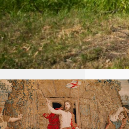
Życzenia Wielkanocne 2026
Niech światło Zmartwychwstania
Pańskiego rozprasza wszelki mrok
naszych serc i umysłów. Chrystus,