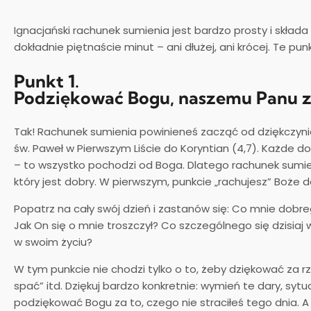
Ignacjański rachunek sumienia jest bardzo prosty i skład
dokładnie piętnaście minut – ani dłużej, ani krócej. Te punk
Punkt 1.
Podziękować Bogu, naszemu Panu z
Tak! Rachunek sumienia powinieneś zacząć od dziękczyni
św. Paweł w Pierwszym Liście do Koryntian (4,7). Każde do
– to wszystko pochodzi od Boga. Dlatego rachunek sumien
który jest dobry. W pierwszym, punkcie „rachujesz” Boże 
Popatrz na cały swój dzień i zastanów się: Co mnie dobr
Jak On się o mnie troszczył? Co szczególnego się dzisiaj
w swoim życiu?
W tym punkcie nie chodzi tylko o to, żeby dziękować za r
spać” itd. Dziękuj bardzo konkretnie: wymień te dary, sytu
podziękować Bogu za to, czego nie straciłeś tego dnia. A 