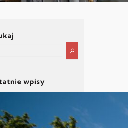
ukaj
ch
tatnie wpisy
Porządek poświęcenia pól
2026