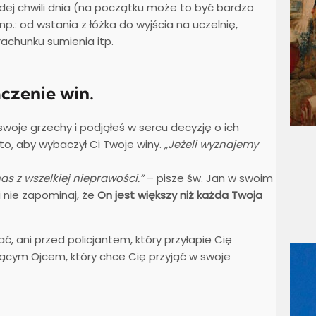
dej chwili dnia (na początku może to być bardzo
np.: od wstania z łóżka do wyjścia na uczelnię,
achunku sumienia itp.
czenie win.
swoje grzechy i podjąłeś w sercu decyzję o ich
 to, aby wybaczył Ci Twoje winy.
„Jeżeli wyznajemy
as z wszelkiej nieprawości.”
– pisze św. Jan w swoim
 nie zapominaj, że
On jest większy niż każda Twoja
ać, ani przed policjantem, który przyłapie Cię
jącym Ojcem, który chce Cię przyjąć w swoje