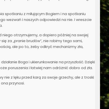
a spotkaniu z miłującym Bogiem i na spotkaniu
o wezwań i naszych odpowiedzi na nie. I wreszcie
a.
d niego otrzymujemy, a dopiero później na swojej
ię za „pranie brudów”, nie robimy tego sami,
abością, ale po to, żeby odkryć mechanizmy zła,
ziałanie Boga i ukierunkowanie na przyszłość. Dzięki
oże poruszenia i łatwiej nam odróżnić dobro od zła.
nie z lęku przed karą za swoje grzechy, ale z troski
ona przynosi.