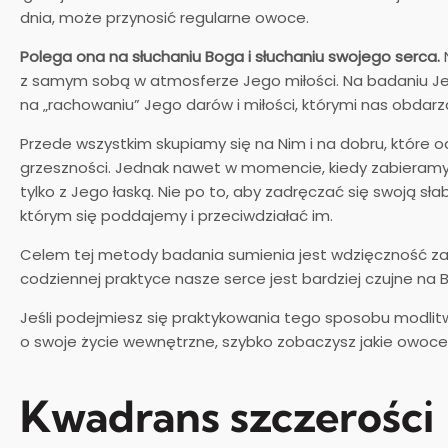
dnia, może przynosić regularne owoce.
Polega ona na słuchaniu Boga i słuchaniu swojego serca.
N
z samym sobą w atmosferze Jego miłości. Na badaniu Jeg
na „rachowaniu” Jego darów i miłości, którymi nas obdarz
Przede wszystkim skupiamy się na Nim i na dobru, które o
grzeszności. Jednak nawet w momencie, kiedy zabieramy s
tylko z Jego łaską. Nie po to, aby zadręczać się swoją sł
którym się poddajemy i przeciwdziałać im.
Celem tej metody badania sumienia jest wdzięczność za d
codziennej praktyce nasze serce jest bardziej czujne na B
Jeśli podejmiesz się praktykowania tego sposobu modlitwy 
o swoje życie wewnętrzne, szybko zobaczysz jakie owoce 
Kwadrans szczerości