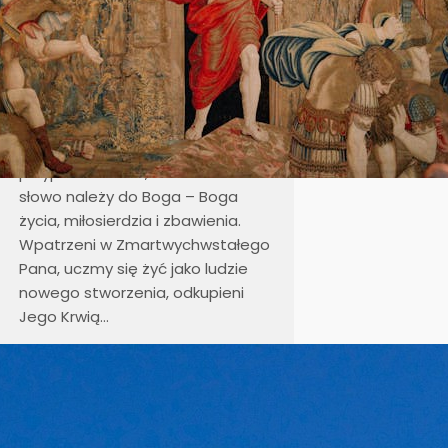
który przeszedł przez śmierć
do życia, niech umacnia naszą
wiarę, odnawia nadzieję i rozpala
miłość, abyśmy każdego dnia
dawali świadectwo Jego
obecności w świecie.
Niech tajemnica pustego grobu
przypomina nam, że ostatnie
słowo należy do Boga – Boga
życia, miłosierdzia i zbawienia.
Wpatrzeni w Zmartwychwstałego
Pana, uczmy się żyć jako ludzie
nowego stworzenia, odkupieni
Jego Krwią…
Adoracja Najświętszego
Sakramentu w Wielki Piątek