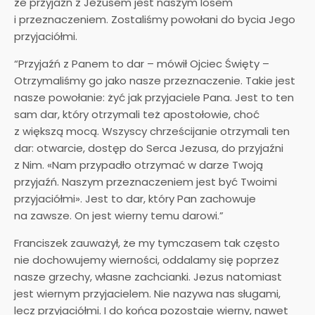
że przyjaźń z Jezusem jest naszym losem
i przeznaczeniem. Zostaliśmy powołani do bycia Jego
przyjaciółmi.
“Przyjaźń z Panem to dar – mówił Ojciec Święty –
Otrzymaliśmy go jako nasze przeznaczenie. Takie jest
nasze powołanie: żyć jak przyjaciele Pana. Jest to ten
sam dar, który otrzymali też apostołowie, choć
z większą mocą. Wszyscy chrześcijanie otrzymali ten
dar: otwarcie, dostęp do Serca Jezusa, do przyjaźni
z Nim. «Nam przypadło otrzymać w darze Twoją
przyjaźń. Naszym przeznaczeniem jest być Twoimi
przyjaciółmi». Jest to dar, który Pan zachowuje
na zawsze. On jest wierny temu darowi.”
Franciszek zauważył, że my tymczasem tak często
nie dochowujemy wierności, oddalamy się poprzez
nasze grzechy, własne zachcianki. Jezus natomiast
jest wiernym przyjacielem. Nie nazywa nas sługami,
lecz przyjaciółmi. I do końca pozostaje wierny, nawet