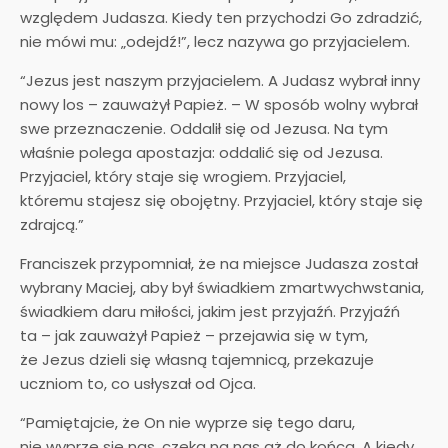
względem Judasza. Kiedy ten przychodzi Go zdradzić,
nie mówi mu: „odejdź!”, lecz nazywa go przyjacielem.
“Jezus jest naszym przyjacielem. A Judasz wybrał inny
nowy los – zauważył Papież. – W sposób wolny wybrał
swe przeznaczenie. Oddalił się od Jezusa. Na tym
właśnie polega apostazja: oddalić się od Jezusa.
Przyjaciel, który staje się wrogiem. Przyjaciel,
któremu stajesz się obojętny. Przyjaciel, który staje się
zdrajcą.”
Franciszek przypomniał, że na miejsce Judasza został
wybrany Maciej, aby był świadkiem zmartwychwstania,
świadkiem daru miłości, jakim jest przyjaźń. Przyjaźń
ta – jak zauważył Papież – przejawia się w tym,
że Jezus dzieli się własną tajemnicą, przekazuje
uczniom to, co usłyszał od Ojca.
“Pamiętajcie, że On nie wyprze się tego daru,
nie wyprze się nas, czeka na nas aż do końca. A kiedy