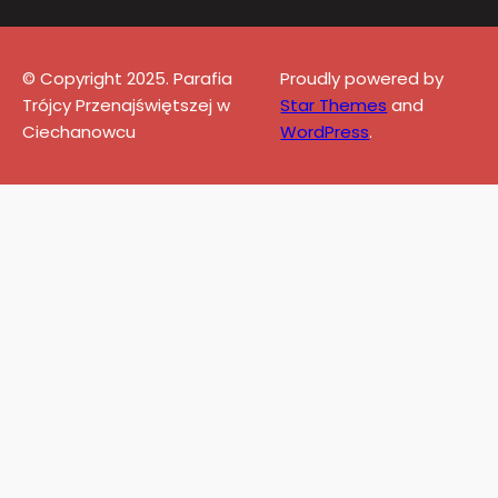
© Copyright 2025. Parafia
Proudly powered by
Trójcy Przenajświętszej w
Star Themes
and
Ciechanowcu
WordPress
.