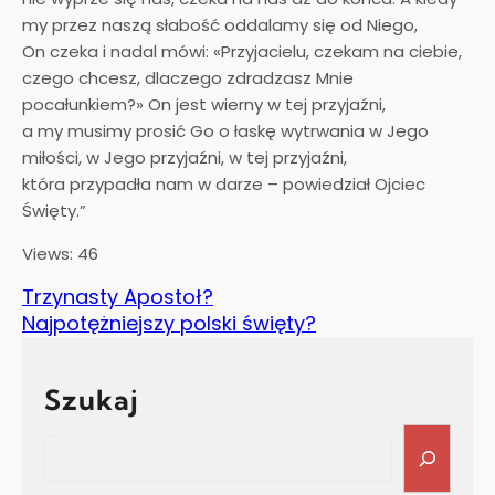
my przez naszą słabość oddalamy się od Niego,
On czeka i nadal mówi: «Przyjacielu, czekam na ciebie,
czego chcesz, dlaczego zdradzasz Mnie
pocałunkiem?» On jest wierny w tej przyjaźni,
a my musimy prosić Go o łaskę wytrwania w Jego
miłości, w Jego przyjaźni, w tej przyjaźni,
która przypadła nam w darze – powiedział Ojciec
Święty.”
Views: 46
Trzynasty Apostoł?
Najpotężniejszy polski święty?
Szukaj
Search