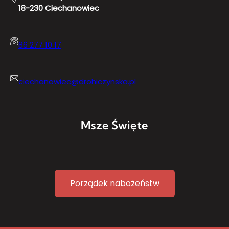
18-230 Ciechanowiec
86 277 10 17
ciechanowiec@drohiczynska.pl
Msze Święte
Porządek nabożeństw