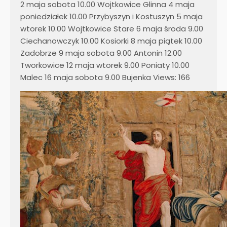
2 maja sobota 10.00 Wojtkowice Glinna 4 maja
poniedziałek 10.00 Przybyszyn i Kostuszyn 5 maja
wtorek 10.00 Wojtkowice Stare 6 maja środa 9.00
Ciechanowczyk 10.00 Kosiorki 8 maja piątek 10.00
Zadobrze 9 maja sobota 9.00 Antonin 12.00
Tworkowice 12 maja wtorek 9.00 Poniaty 10.00
Malec 16 maja sobota 9.00 Bujenka Views: 166