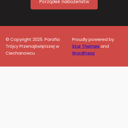
Porządek nabożeństw
© Copyright 2025. Parafia
Proudly powered by
Trójcy Przenajświętszej w
Star Themes
and
Ciechanowcu
WordPress
.