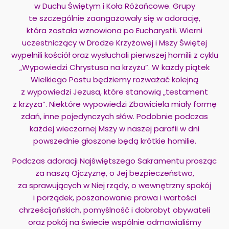
w Duchu Świętym i Koła Różańcowe. Grupy
te szczególnie zaangażowały się w adorację,
która została wznowiona po Eucharystii. Wierni
uczestniczący w Drodze Krzyżowej i Mszy Świętej
wypełnili kościół oraz wysłuchali pierwszej homilii z cyklu
„Wypowiedzi Chrystusa na krzyżu”. W każdy piątek
Wielkiego Postu będziemy rozważać kolejną
z wypowiedzi Jezusa, które stanowią „testament
z krzyża”. Niektóre wypowiedzi Zbawiciela miały formę
zdań, inne pojedynczych słów. Podobnie podczas
każdej wieczornej Mszy w naszej parafii w dni
powszednie głoszone będą krótkie homilie.
Podczas adoracji Najświętszego Sakramentu prosząc
za naszą Ojczyznę, o Jej bezpieczeństwo,
za sprawujących w Niej rządy, o wewnętrzny spokój
i porządek, poszanowanie prawa i wartości
chrześcijańskich, pomyślność i dobrobyt obywateli
oraz pokój na świecie wspólnie odmawialiśmy