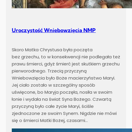
Uroczystość Wniebowzięcia NMP
Skoro Matka Chrystusa była poczęta
bez grzechu, to w konsekwencji nie podlegała też
prawu śmierci, gdyż śmierć jest skutkiem grzechu
pierworodnego. Trzecią przyczyną
Wniebowzięcia było Boże macierzyństwo Maryi.
Jej ciało zostało w szczególny sposób
uświęcone, bo Maryja poczęła, nosiła w swoim
łonie i wydała na świat Syna Bożego. Czwartą
przyczyną było całe życie Maryi, ściśle
zjednoczone ze swoim Synem. Nigdzie nie mówi
się o śmierci Matki Bożej, czasami…