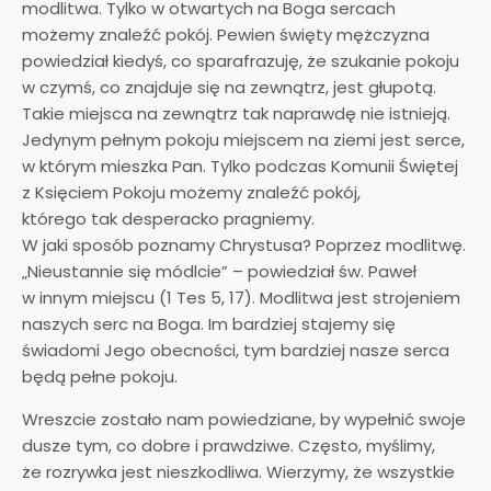
modlitwa. Tylko w otwartych na Boga sercach
możemy znaleźć pokój. Pewien święty mężczyzna
powiedział kiedyś, co sparafrazuję, że szukanie pokoju
w czymś, co znajduje się na zewnątrz, jest głupotą.
Takie miejsca na zewnątrz tak naprawdę nie istnieją.
Jedynym pełnym pokoju miejscem na ziemi jest serce,
w którym mieszka Pan. Tylko podczas Komunii Świętej
z Księciem Pokoju możemy znaleźć pokój,
którego tak desperacko pragniemy.
W jaki sposób poznamy Chrystusa? Poprzez modlitwę.
„Nieustannie się módlcie” – powiedział św. Paweł
w innym miejscu (1 Tes 5, 17). Modlitwa jest strojeniem
naszych serc na Boga. Im bardziej stajemy się
świadomi Jego obecności, tym bardziej nasze serca
będą pełne pokoju.
Wreszcie zostało nam powiedziane, by wypełnić swoje
dusze tym, co dobre i prawdziwe. Często, myślimy,
że rozrywka jest nieszkodliwa. Wierzymy, że wszystkie