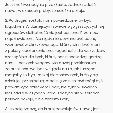
Jest możliwa jedynie przez łaskę. Jednak radość,
nawet w czasach próby, to ścieżka pokoju.
2. Po drugie, zostało nam powiedziane, by być
łagodnym. W dzisiejszym świecie wywyższających się
agresorów delikatność nie jest ceniona. Przemoc,
rządzi światem. Ale nigdy nie powinna być cechą
wyznawców Ukrzyżowanego, którzy winni być znani
z pokory, upokorzenia oraz łagodności dla wszystkich,
szczególnie dla tych, którzy nas nienawidzą, gardzą
nami – naszych wrogów. Nie dawaj przekleństwa
za przekleństwo, bez względu na to, jak kuszące
mogłoby to być. Raczej błogosław tych, którzy cię
szkalują i prześladują, módl się za nich, byś mógł być
prawdziwym dzieckiem Boga, nie tylko w słowach,
lecz także w czynach. Pokój zaczyna się w sercach
pełnych pokoju, a nie zemsty i kary.
3. Trzecią rzeczą, do której nawołuje św. Paweł, jest