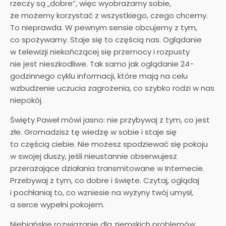
rzeczy są „dobre”, więc wyobrażamy sobie,
że możemy korzystać z wszystkiego, czego chcemy.
To nieprawda. W pewnym sensie obcujemy z tym,
co spożywamy. Staje się to częścią nas. Oglądanie
w telewizji niekończącej się przemocy i rozpusty
nie jest nieszkodliwe. Tak samo jak oglądanie 24-
godzinnego cyklu informacji, które mają na celu
wzbudzenie uczucia zagrożenia, co szybko rodzi w nas
niepokój.
Święty Paweł mówi jasno: nie przybywaj z tym, co jest
złe. Gromadzisz tę wiedzę w sobie i staje się
to częścią ciebie. Nie możesz spodziewać się pokoju
w swojej duszy, jeśli nieustannie obserwujesz
przerażające działania transmitowane w Internecie.
Przebywaj z tym, co dobre i święte. Czytaj, oglądaj
i pochłaniaj to, co wzniesie na wyżyny twój umysł,
a serce wypełni pokojem.
Niebiańskie rozwiązanie dla ziemskich problemów