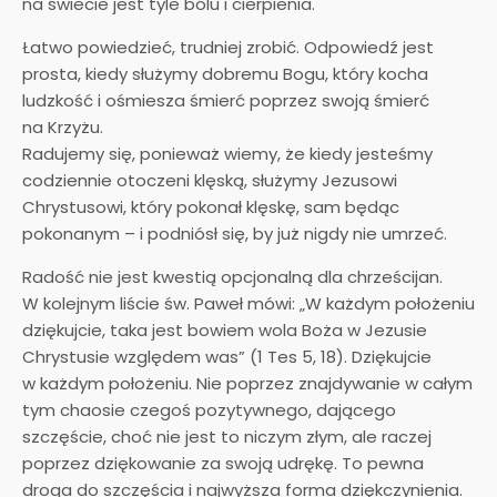
na świecie jest tyle bólu i cierpienia.
Łatwo powiedzieć, trudniej zrobić. Odpowiedź jest
prosta, kiedy służymy dobremu Bogu, który kocha
ludzkość i ośmiesza śmierć poprzez swoją śmierć
na Krzyżu.
Radujemy się, ponieważ wiemy, że kiedy jesteśmy
codziennie otoczeni klęską, służymy Jezusowi
Chrystusowi, który pokonał klęskę, sam będąc
pokonanym – i podniósł się, by już nigdy nie umrzeć.
Radość nie jest kwestią opcjonalną dla chrześcijan.
W kolejnym liście św. Paweł mówi: „W każdym położeniu
dziękujcie, taka jest bowiem wola Boża w Jezusie
Chrystusie względem was” (1 Tes 5, 18). Dziękujcie
w każdym położeniu. Nie poprzez znajdywanie w całym
tym chaosie czegoś pozytywnego, dającego
szczęście, choć nie jest to niczym złym, ale raczej
poprzez dziękowanie za swoją udrękę. To pewna
droga do szczęścia i najwyższa forma dziękczynienia.