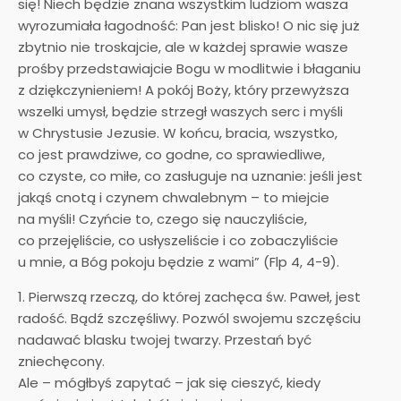
się! Niech będzie znana wszystkim ludziom wasza
wyrozumiała łagodność: Pan jest blisko! O nic się już
zbytnio nie troskajcie, ale w każdej sprawie wasze
prośby przedstawiajcie Bogu w modlitwie i błaganiu
z dziękczynieniem! A pokój Boży, który przewyższa
wszelki umysł, będzie strzegł waszych serc i myśli
w Chrystusie Jezusie. W końcu, bracia, wszystko,
co jest prawdziwe, co godne, co sprawiedliwe,
co czyste, co miłe, co zasługuje na uznanie: jeśli jest
jakąś cnotą i czynem chwalebnym – to miejcie
na myśli! Czyńcie to, czego się nauczyliście,
co przejęliście, co usłyszeliście i co zobaczyliście
u mnie, a Bóg pokoju będzie z wami” (Flp 4, 4-9).
1. Pierwszą rzeczą, do której zachęca św. Paweł, jest
radość. Bądź szczęśliwy. Pozwól swojemu szczęściu
nadawać blasku twojej twarzy. Przestań być
zniechęcony.
Ale – mógłbyś zapytać – jak się cieszyć, kiedy