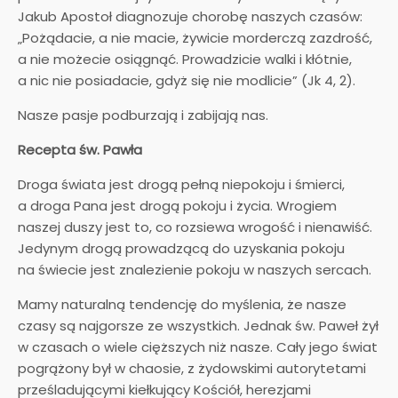
Jakub Apostoł diagnozuje chorobę naszych czasów:
„Pożądacie, a nie macie, żywicie morderczą zazdrość,
a nie możecie osiągnąć. Prowadzicie walki i kłótnie,
a nic nie posiadacie, gdyż się nie modlicie” (Jk 4, 2).
Nasze pasje podburzają i zabijają nas.
Recepta św. Pawła
Droga świata jest drogą pełną niepokoju i śmierci,
a droga Pana jest drogą pokoju i życia. Wrogiem
naszej duszy jest to, co rozsiewa wrogość i nienawiść.
Jedynym drogą prowadzącą do uzyskania pokoju
na świecie jest znalezienie pokoju w naszych sercach.
Mamy naturalną tendencję do myślenia, że nasze
czasy są najgorsze ze wszystkich. Jednak św. Paweł żył
w czasach o wiele cięższych niż nasze. Cały jego świat
pogrążony był w chaosie, z żydowskimi autorytetami
prześladującymi kiełkujący Kościół, herezjami