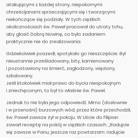
atakującymi z każdej strony, niepokornymi
chrześcijanami sprzeczającymi się i tworzącymi
niekończące się podziały. W tych ciężkich
okolicznościach św. Paweł pracował do utraty tchu,
aby głosić Dobrą Nowinę, co było zadaniem
praktycznie nie do zrealizowania.
Gdziekolwiek poszedł, spotykało go nieszczęście. Był
nieustannie prześladowany, bity, kamienowany
i pozostawiony na śmierć, zagłodzony, więziony,
szkalowany.
Jeśli ktokolwiek miał prawo do bycia niespokojnym
i zniechęconym, to był to właśnie św. Paweł.
Jednak to nie była jego odpowiedź. Mimo (dosłownie
i w przenośni) burzowych wód, przez które przechodził,
św. Paweł zawsze żył w pokoju. W Liście do Filipian
zawarł receptę na pokój w ciężkich czasach: „Radujcie
się zawsze w Panu; jeszcze raz powtarzam: radujcie