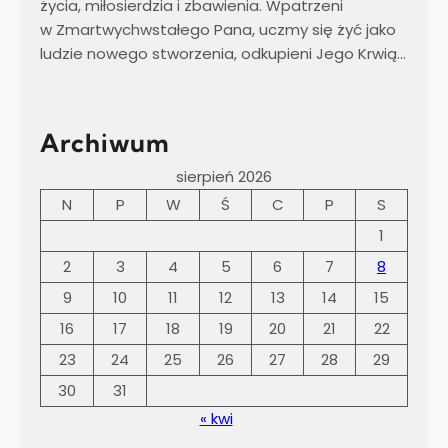
życia, miłosierdzia i zbawienia. Wpatrzeni
w Zmartwychwstałego Pana, uczmy się żyć jako
ludzie nowego stworzenia, odkupieni Jego Krwią…
Archiwum
sierpień 2026
N
P
W
Ś
C
P
S
1
2
3
4
5
6
7
8
9
10
11
12
13
14
15
16
17
18
19
20
21
22
23
24
25
26
27
28
29
30
31
« kwi